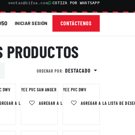
ventas@bifsa.com
COTIZA POR WHATSAPP
050
CONTÁCTENOS
INICIAR SESIÓN
S PRODUCTOS
DESTACADO
ORDENAR POR:
C DWV
YEE PVC SAN ANGER
YEE PVC DWV
GREGAR A LA LISTA DE DESEOS
AGREGAR A LA LISTA DE DESEOS
AGREGAR A LA LISTA DE DESE
 DESEOS