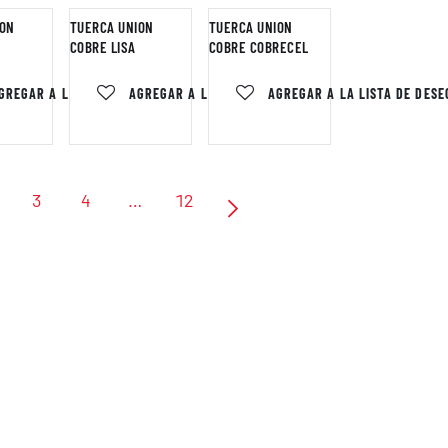
ION
TUERCA UNION
TUERCA UNION
COBRE LISA
COBRE COBRECEL
 DESEOS
GREGAR A LA LISTA DE DESEOS
AGREGAR A LA LISTA DE DESEOS
AGREGAR A LA LISTA DE DESE
3
4
…
12