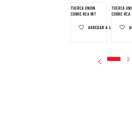
TUERCA UNION
TUERCA UN
COBRE RCA INT
COBRE RCA
AGREGAR A LA LISTA DE
A
1
2