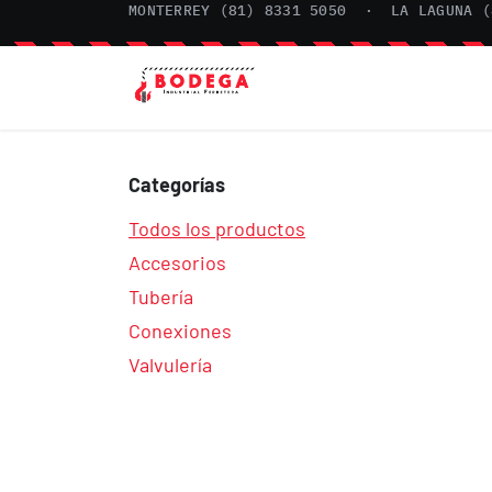
IR AL CONTENIDO
MONTERREY (81) 8331 5050
·
LA LAGUNA (
INICIO
CATÁLOGO
BL
Categorías
Todos los productos
Accesorios
Tubería
Conexiones
Valvulería