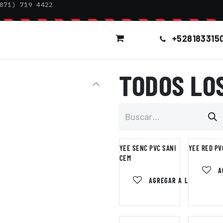
871) 719 4422
+52
8183315
OG TÉCNICO
NOSOTROS
CONTACTO
BOLSA DE TRABAJO
TODOS LO
YEE SENC PVC SANI
YEE RED PV
CEM
A
AGREGAR A LA LISTA DE